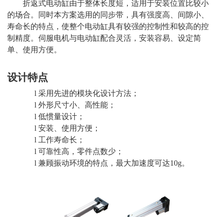
折返式电动缸由于整体长度短，适用于安装位置比较小
的场合。同时本方案选用的同步带，具有强度高、间隙小、
伴
所
系
寿命长的特点，使整个电动缸具有较强的控制性和较高的控
我
制精度。伺服电机与电动缸配合灵活，安装容易、设定简
单、使用方便。
们
设计特点
l
采用先进的模块化设计方法；
l
外形尺寸小、高性能；
l
低惯量设计；
l
安装、使用方便；
l
工作寿命长；
l
可靠性高，零件点数少；
l
兼顾振动环境的特点，最大加速度可达
10g
。