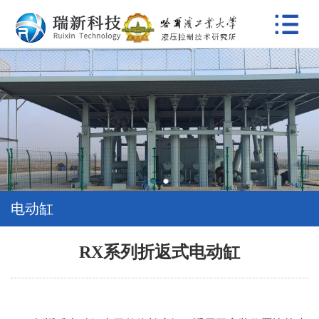
首
页
关
于
新
我
闻
主
们
动
要
典
态
产
型
视
1
2
电动缸
品
案
频
资
例
展
质
合
RX系列折返式电动缸
示
荣
作
研
誉
伙
究
联