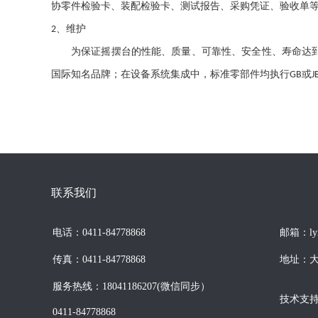
协零件检验卡、装配检验卡、测试报告、采购凭证、验收单
、维护
2
为保证摇摆台的性能、质量、可靠性、安全性、寿命达
国际知名品牌；在设备系统集成中，标准零部件均执行
或
GB
J
联系我们
电话：0411-84778868
邮箱：lyxh
传真：0411-84778868
地址：大
服务热线：18041186207(微信同步）
技术支持：
0411-84778868