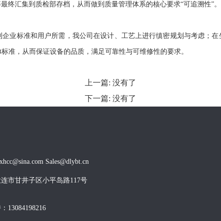
等最终汇集到质检部存档，从而做到质量管理体系的核心要求
“可追溯性”。
到企业标准和用户所需，我公司在设计、工艺上进行缜密规划与考虑；在
标准，从而保证设备的品质，满足可靠性与可维修性的要求。
B
上一篇:
没有了
下一篇:
没有了
cc@sina.com Sales@dlybt.cn
连市甘井子区小平岛路117号
13084198216