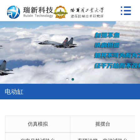
首
页
关
于
新
我
闻
主
们
动
要
典
态
产
型
视
1
2
电动缸
品
案
频
资
例
展
质
合
示
荣
作
研
仿真模拟
摇摆台
誉
伙
究
联